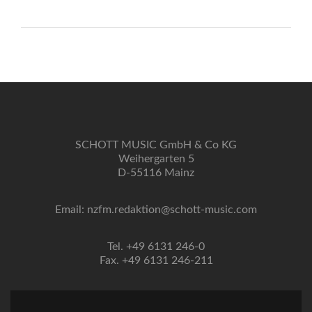
SCHOTT MUSIC GmbH & Co KG
Weihergarten 5
D-55116 Mainz
Email: nzfm.redaktion@schott-music.com
Tel. +49 6131 246-0
Fax. +49 6131 246-211