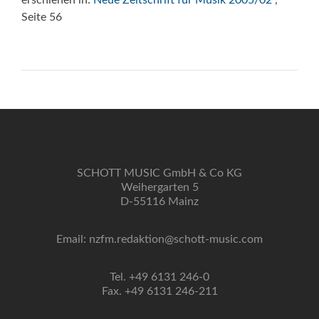
erschienen in:
Neue Zeitschrift für Musik 2005/02
,
Seite 56
SCHOTT MUSIC GmbH & Co KG
Weihergarten 5
D-55116 Mainz
Email: nzfm.redaktion@schott-music.com
Tel. +49 6131 246-0
Fax. +49 6131 246-211