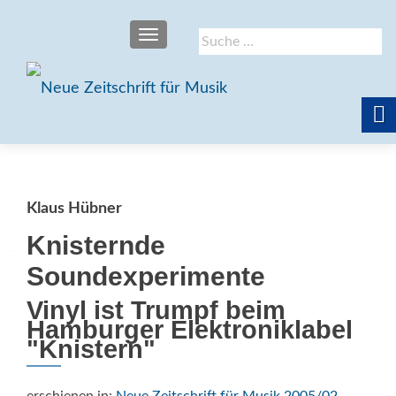
SCHALTE NAVIGATION
Suche
nach:
Klaus Hübner
Knisternde
Soundexperimente
Vinyl ist Trumpf beim
Hamburger Elektroniklabel
"Knistern"