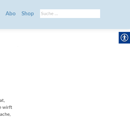
Suche
Abo
Shop
nach:
at,
 wirft
rache,