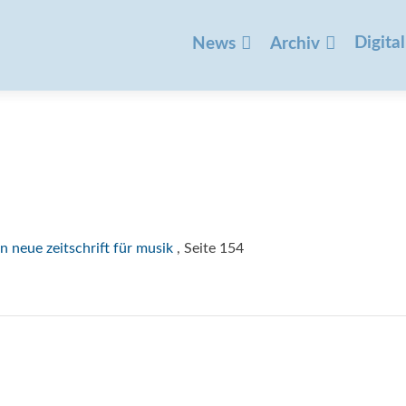
Zum
Inhalt
Digital
News
Archiv
springen
n neue zeitschrift für musik
, Seite 154