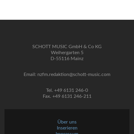
SCHOTT MUSIC GmbH & Co KG
Weihergarten 5
D-55116 Mainz
Email: nzfm.redaktion@schott-music.com
Tel. +49 6131 246-0
Fax. +49 6131 246-211
Über uns
Inserieren