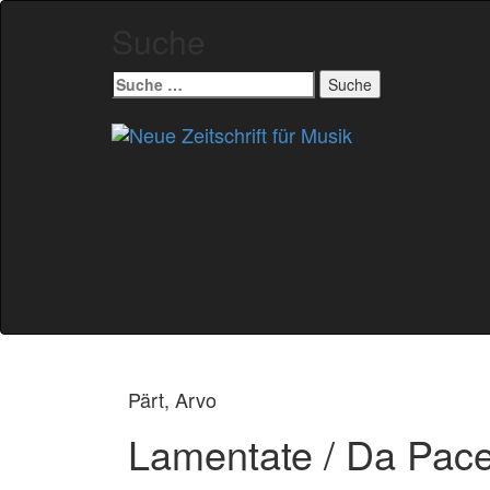
Suche
Suche
nach:
Zum
Inhalt
springen
Pärt, Arvo
Lamentate / Da Pa