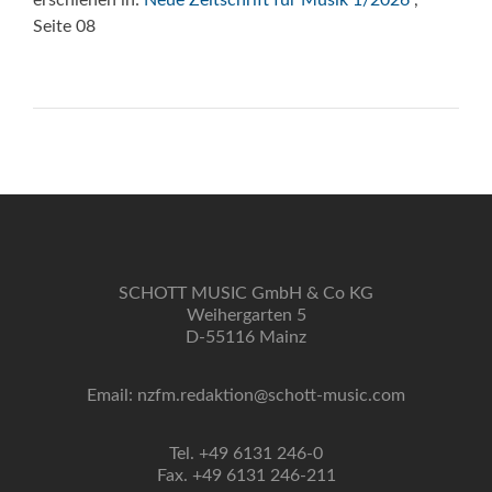
erschienen in:
Neue Zeitschrift für Musik 1/2026
,
Seite 08
SCHOTT MUSIC GmbH & Co KG
Weihergarten 5
D-55116 Mainz
Email: nzfm.redaktion@schott-music.com
Tel. +49 6131 246-0
Fax. +49 6131 246-211