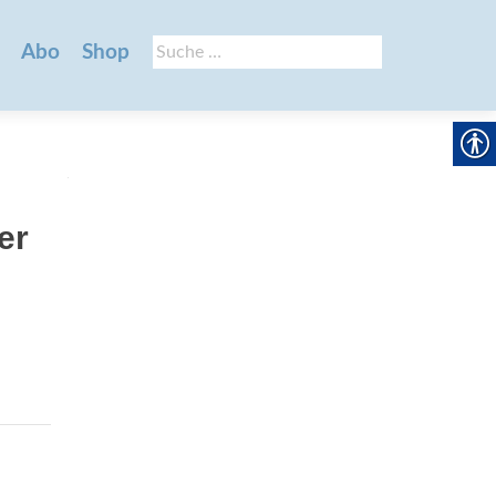
Suche
Abo
Shop
nach:
er