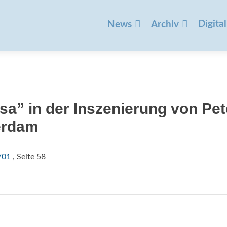
Zum
Inhalt
Digital
News
Archiv
springen
a” in der Inszenierung von Pet
erdam
/01
, Seite 58