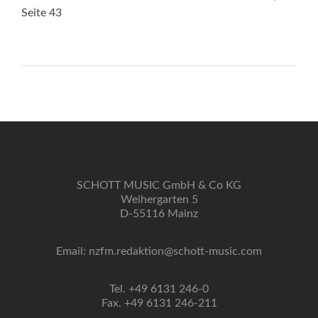
Seite 43
SCHOTT MUSIC GmbH & Co KG
Weihergarten 5
D-55116 Mainz
Email: nzfm.redaktion@schott-music.com
Tel. +49 6131 246-0
Fax. +49 6131 246-211