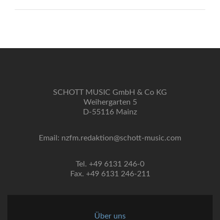
SCHOTT MUSIC GmbH & Co KG
Weihergarten 5
D-55116 Mainz
Email: nzfm.redaktion@schott-music.com
Tel. +49 6131 246-0
Fax. +49 6131 246-211
Über uns