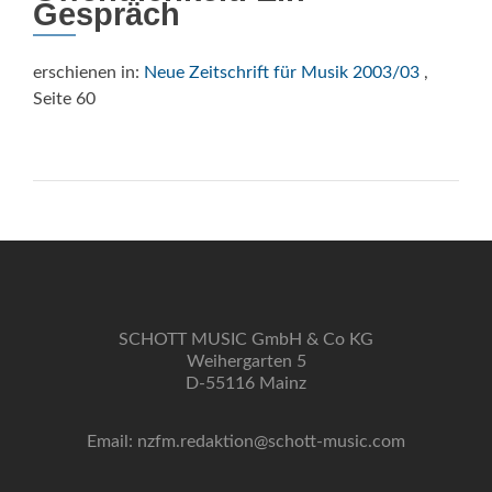
Gespräch
erschienen in:
Neue Zeitschrift für Musik 2003/03
,
Seite 60
SCHOTT MUSIC GmbH & Co KG
Weihergarten 5
D-55116 Mainz
Email: nzfm.redaktion@schott-music.com