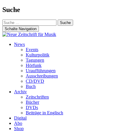
Suche
Suche
nach:
Schalte Navigation
Zum
News
Inhalt
Events
springen
Kulturpolitik
Tagungen
Hörfunk
Uraufführungen
Ausschreibungen
CD/DVD
Buch
Archiv
Zeitschriften
Bücher
DVDs
Beiträge in Englisch
Digital
Abo
Shop