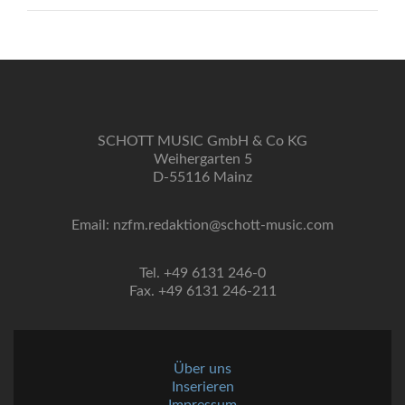
SCHOTT MUSIC GmbH & Co KG
Weihergarten 5
D-55116 Mainz
Email: nzfm.redaktion@schott-music.com
Tel. +49 6131 246-0
Fax. +49 6131 246-211
Über uns
Inserieren