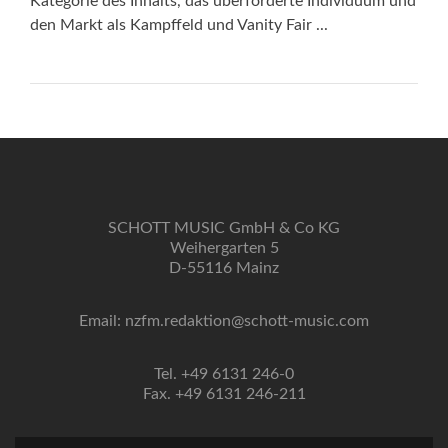
Kategorie des Inhalts, das überforderte Individuum und
den Markt als Kampffeld und Vanity Fair ...
SCHOTT MUSIC GmbH & Co KG
Weihergarten 5
D-55116 Mainz
Email: nzfm.redaktion@schott-music.com
Tel. +49 6131 246-0
Fax. +49 6131 246-211