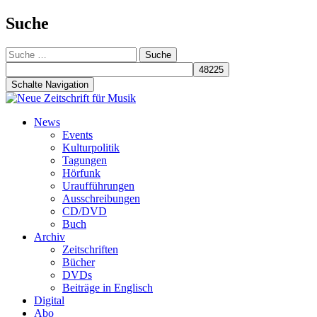
Suche
Suche
nach:
Schalte Navigation
Zum
News
Inhalt
Events
springen
Kulturpolitik
Tagungen
Hörfunk
Uraufführungen
Ausschreibungen
CD/DVD
Buch
Archiv
Zeitschriften
Bücher
DVDs
Beiträge in Englisch
Digital
Abo