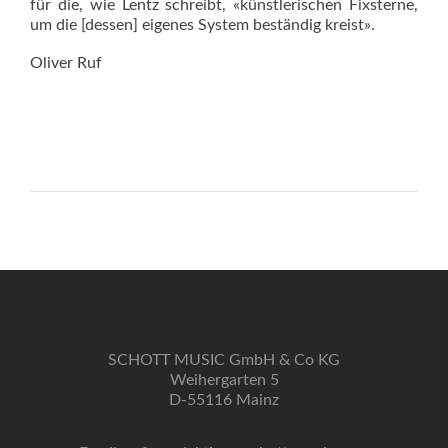
für die, wie Lentz schreibt, «künstlerischen Fixsterne,
um die [dessen] eigenes System beständig kreist».
Oliver Ruf
SCHOTT MUSIC GmbH & Co KG
Weihergarten 5
D-55116 Mainz