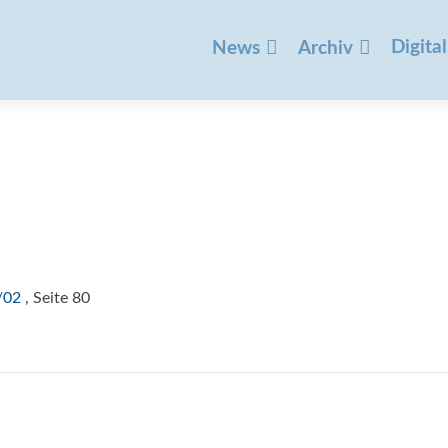
Zum
Inhalt
Digital
News
Archiv
springen
/02
, Seite 80