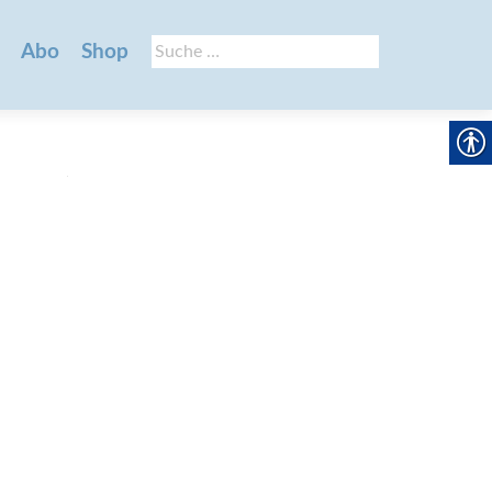
Suche
Abo
Shop
nach: