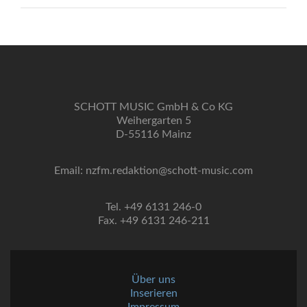
SCHOTT MUSIC GmbH & Co KG
Weihergarten 5
D-55116 Mainz
Email: nzfm.redaktion@schott-music.com
Tel. +49 6131 246-0
Fax. +49 6131 246-211
Über uns
Inserieren