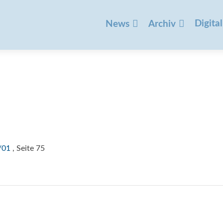
Zum
Inhalt
Digital
News
Archiv
springen
/01
, Seite 75