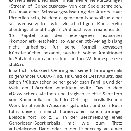
existenziellen Erlebnisse im Rahmen eines kurzatmigen
«Stream of Consciousness» von der Seele schreiben.
Das mag einer Selbstvergewisserung des Autors zwar
förderlich sein, ist dem allgemeinen Nachvollzug einer
so wechselvollen wie vielschichtigen Künstlervita
allerdings eher abträglich. Und auch wenn manches der
15 Kapitel aus den heterogenen Textsorten
«komponiert» erscheint, so war der btb-Verlag bislang
nicht unbedingt für seine formell gewagten
Künstlerbücher bekannt, weshalb solche Ambitionen
im Satzbild dann auch schnell an ihre Wirkungsgrenzen
stoßen.
Inhaltlich fokussiert Oehring auf seine Erfahrungen als
so genanntes CODA-Kind, als Child of Deaf Adults, das
schon früh zwischen seiner gehörlosen Familie und der
Welt der Hörenden vermitteln sollte. Das in dem
«Dazwischen» vielfach und tragisch erlebte Scheitern
von Kommunikation hat in Oehrings musikalischem
Werk berührenden Ausdruck gefunden, und sein Buch
führt diesen in manch humorvoller, manch trauriger
Episode fort, so z. B. in der Beschreibung eines
Gehörlosen-Sportlerballs mit wie zum Trotz
aufspielender Band oder in der Erinnerung an einen