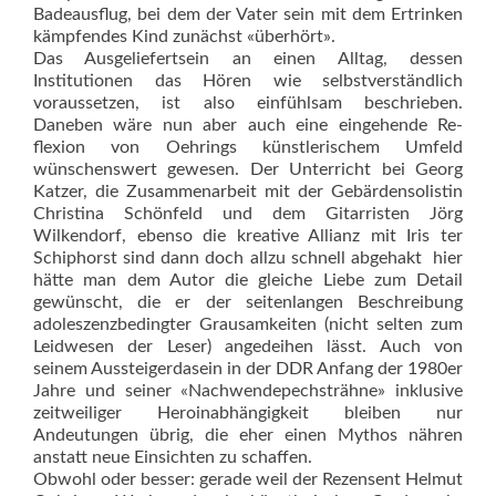
Badeausflug, bei dem der Vater sein mit dem Ertrinken
kämpfendes Kind zunächst «überhört».
Das Ausgeliefertsein an einen Alltag, dessen
Institutionen das Hören wie selbstverständlich
voraussetzen, ist also einfühlsam beschrieben.
Daneben wäre nun aber auch eine eingehende Re­
flexion von Oehrings künstlerischem Umfeld
wünschenswert gewesen. Der Unterricht bei Georg
Katzer, die Zusammenarbeit mit der Gebärdensolistin
Christina Schönfeld und dem Gitarristen Jörg
Wilkendorf, ebenso die kreative Allianz mit Iris ter
Schiphorst sind dann doch allzu schnell abgehakt  hier
hätte man dem Autor die gleiche Liebe zum Detail
gewünscht, die er der seitenlangen Beschreibung
adoleszenz­bedingter Grausamkeiten (nicht selten zum
Leidwesen der Leser) angedeihen lässt. Auch von
seinem Aussteigerdasein in der DDR Anfang der 1980er
Jahre und seiner «Nachwendepechsträhne» inklusive
zeitweiliger Heroinabhängigkeit bleiben nur
Andeutungen übrig, die eher einen Mythos nähren
anstatt neue Einsichten zu schaffen.
Obwohl oder besser: gerade weil der Rezensent Helmut