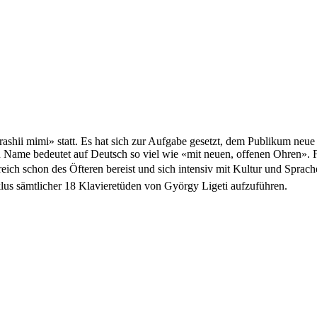
arashii mimi» statt. Es hat sich zur Aufgabe gesetzt, dem Publikum neue 
ein Name bedeutet auf Deutsch so viel wie «mit neuen, offenen Ohren».
nselreich schon des Öfteren bereist und sich intensiv mit Kultur und Spr
us sämtlicher 18 Klavier­etüden von György Ligeti aufzuführen.