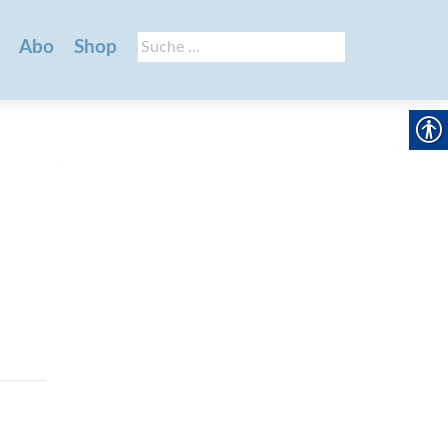
Suche
Abo
Shop
nach: