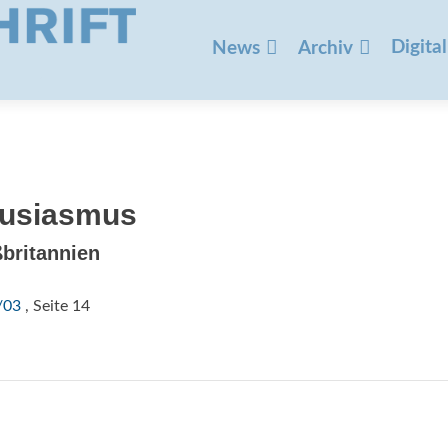
Zum
Inhalt
Digital
News
Archiv
springen
husiasmus
britannien
/03
, Seite 14