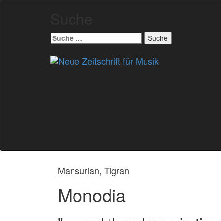
Suche
Suche
nach:
Zum
Inhalt
springen
Mansurian, Tigran
Monodia