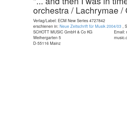
"... and then I was in tim
orchestra / Lachrymae / 
Verlag/Label: ECM New Series 4727842
erschienen in:
Neue Zeitschrift für Musik 2004/03
, S
SCHOTT MUSIC GmbH & Co KG
Email:
Weihergarten 5
music.
D-55116 Mainz