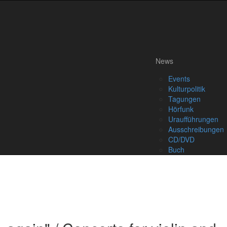
News
Events
Kulturpolitik
Tagungen
Hörfunk
Uraufführungen
Ausschreibungen
CD/DVD
Buch