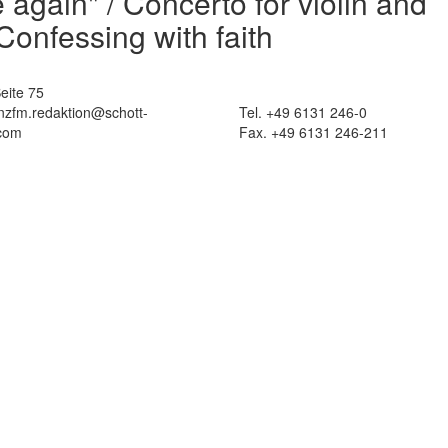
e again" / Concerto for violin and
Confessing with faith
eite 75
 nzfm.redaktion@schott-
Tel. +49 6131 246-0
com
Fax. +49 6131 246-211