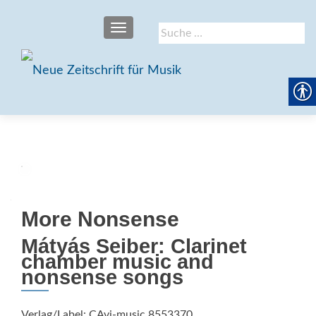
SCHALTE NAVIGATION
Suche
nach:
More Nonsense
Mátyás Seiber: Clarinet
chamber music and
nonsense songs
Verlag/Label: CAvi-music 8553370