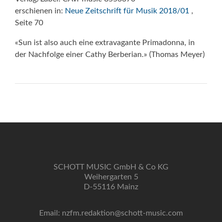
erschienen in:
Neue Zeitschrift für Musik 2018/01
,
Seite 70
«Sun ist also auch eine extravagante Primadonna, in
der Nachfolge einer Cathy Berberian.» (Thomas Meyer)
SCHOTT MUSIC GmbH & Co KG
Weihergarten 5
D-55116 Mainz
Email: nzfm.redaktion@schott-music.com