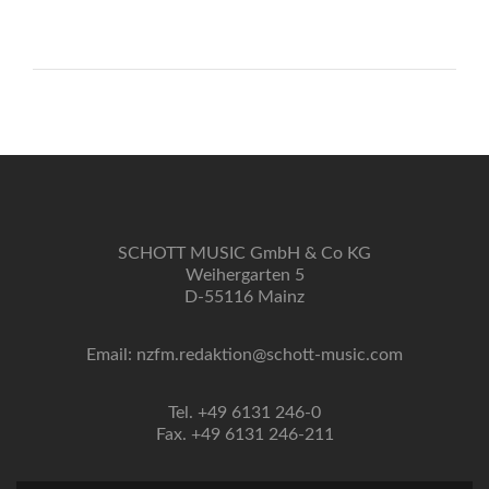
SCHOTT MUSIC GmbH & Co KG
Weihergarten 5
D-55116 Mainz
Email: nzfm.redaktion@schott-music.com
Tel. +49 6131 246-0
Fax. +49 6131 246-211