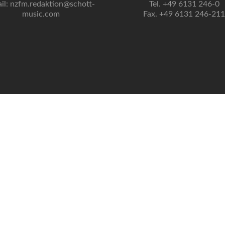
il: nzfm.redaktion@schott-
Tel. +49 6131 246-0
music.com
Fax. +49 6131 246-211