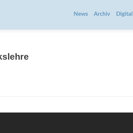
Zum
Inhalt
News
Archiv
Digital
springen
kslehre