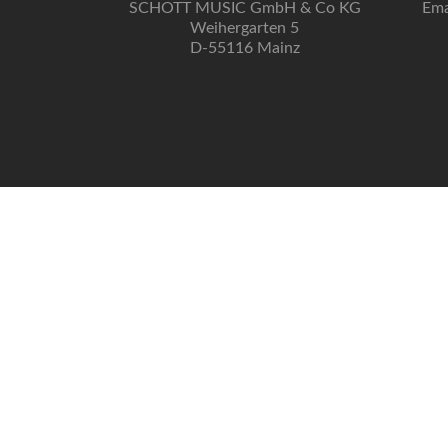
SCHOTT MUSIC GmbH & Co KG
Ema
Weihergarten 5
D-55116 Mainz