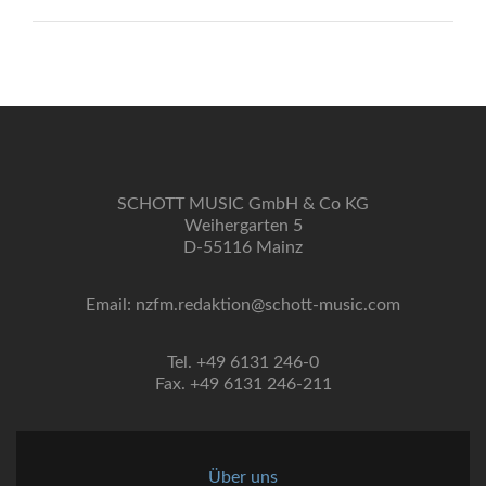
SCHOTT MUSIC GmbH & Co KG
Weihergarten 5
D-55116 Mainz
Email: nzfm.redaktion@schott-music.com
Tel. +49 6131 246-0
Fax. +49 6131 246-211
Über uns