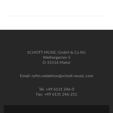
SCHOTT MUSIC GmbH & Co KG
Weihergarten 5
D-55116 Mainz
Email: nzfm.redaktion@schott-music.com
Tel. +49 6131 246-0
Fax. +49 6131 246-211