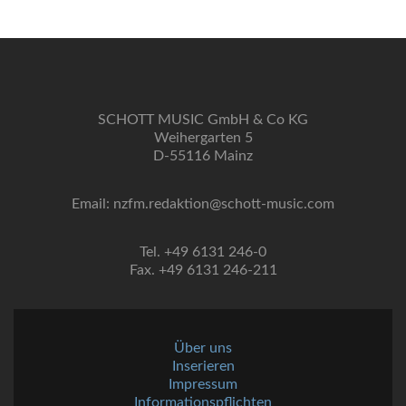
SCHOTT MUSIC GmbH & Co KG
Weihergarten 5
D-55116 Mainz
Email: nzfm.redaktion@schott-music.com
Tel. +49 6131 246-0
Fax. +49 6131 246-211
Über uns
Inserieren
Impressum
Informationspflichten