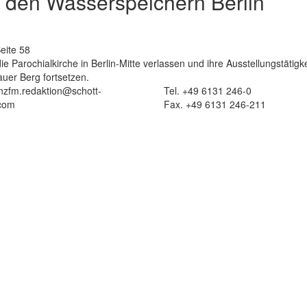
n den Wasserspeichern Berlin 
eite 58
 Parochialkirche in Berlin-Mitte verlassen und ihre Ausstellungstätigke
uer Berg fortsetzen.
 nzfm.redaktion@schott-
Tel. +49 6131 246-0
com
Fax. +49 6131 246-211