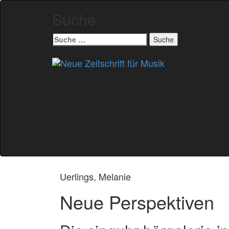
Suche
Suche
nach:
Zum
Inhalt
springen
Uerlings, Melanie
Neue Perspektiven