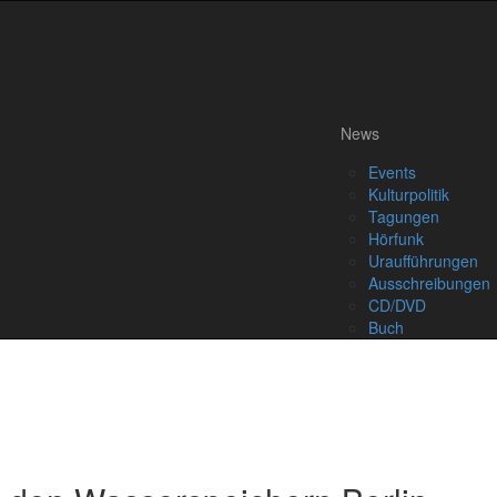
News
Events
Kulturpolitik
Tagungen
Hörfunk
Uraufführungen
Ausschreibungen
CD/DVD
Buch