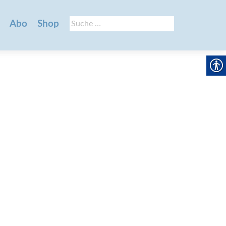
Suche
Abo
Shop
nach: