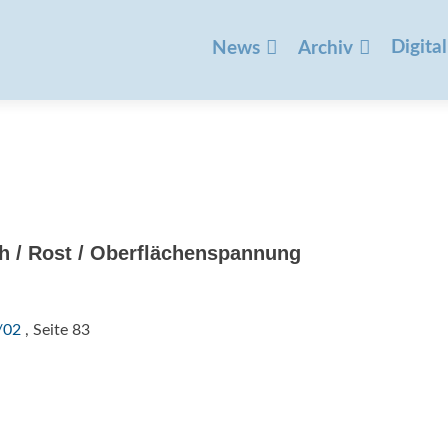
Zum
Inhalt
Digital
News
Archiv
springen
uh / Rost / Oberflächenspannung
/02
, Seite 83