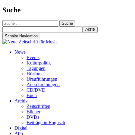
Suche
Suche
nach:
Schalte Navigation
Zum
News
Inhalt
Events
springen
Kulturpolitik
Tagungen
Hörfunk
Uraufführungen
Ausschreibungen
CD/DVD
Buch
Archiv
Zeitschriften
Bücher
DVDs
Beiträge in Englisch
Digital
Abo