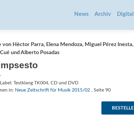
Zum
Inhalt
News
Archiv
Digital
springen
von Hèctor Parra, Elena Mendoza, Miguel Pérez Inesta,
 Cué und Alberto Posadas
impsesto
/Label: Testklang TK004, CD und DVD
nen in:
Neue Zeitschrift für Musik 2015/02
, Seite 90
BESTELL