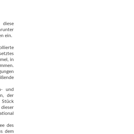
 diese
arunter
n ein.
lierte
etztes
mel, in
ommen.
egungen
eißende
h- und
n, der
 Stück
 dieser
tional
dee des
us dem