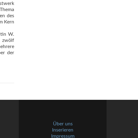
stwerk
m Thema
ten des
um Kern
rtin W.
 zwölf
ehrere
ber der
Über uns
Inserieren
Impressum