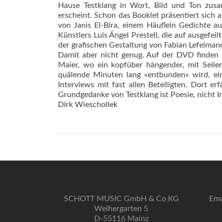
Hause Testklang in Wort, Bild und Ton zusa
erscheint. Schon das Booklet präsentiert sich 
von Janis El-Bira, einem Häuflein Gedichte a
Künstlers Luis Ángel Prestell, die auf ausgefe
der grafischen Gestaltung von Fabian Lefelmann 
Damit aber nicht genug. Auf der DVD finden s
Maier, wo ein kopfüber hängender, mit Seil
quälende Minuten lang «entbunden» wird, ei
Interviews mit fast allen Beteiligten. Dort e
Grundgedanke von Testklang ist Poesie, nicht In
Dirk Wieschollek
SCHOTT MUSIC GmbH & Co KG
Ema
Weihergarten 5
D-55116 Mainz