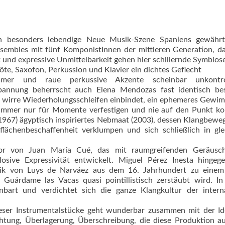
an besonders lebendige Neue Musik-Szene Spaniens gewährt
nsembles mit fünf Kom­ponistInnen der mittleren Generation, d
 und expressive Unmittelbarkeit gehen hier schillernde Symbiose
Flöte, Saxofon, Perkussion und Klavier ein dichtes Geflecht
mer und raue perkussive Akzente scheinbar unkontrol
annung beherrscht auch Elena Mendozas fast identisch bes
in wirre Wiederholungsschleifen einbindet, ein ephemeres Gewim
 immer nur für Momente verfestigen und nie auf den Punkt k
(*1967) ägyptisch inspiriertes Nebmaat (2003), dessen Klangbew
flächenbeschaffenheit verklumpen und sich schließlich in gl
rior von Juan María Cué, das mit raumgreifenden Geräusc
ive Expressivität entwickelt. Miguel Pérez Inesta hingege
usik von Luys de Narváez aus dem 16. Jahrhundert zu einem
Guárdame las Vacas quasi pointillistisch zerstäubt wird. In
art und verdichtet sich die ganze Klangkultur der interna
 dieser Instrumentalstücke geht wunderbar zusammen mit der I
htung, Überlagerung, Überschreibung, die diese Produktion a