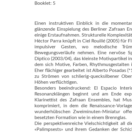
Booklet: 5
Einen instruktiven Einblick in die moment
glänzende Einspielung des Berliner Zafraan E
einige Erstaufnahmen. Strukturelle Komplexität
Hèctor Parra knüpft in Ciel Rouillé (2005) für 
impulsiver Gesten, wo melodische Trüm
Bewegungsverläufe nehmen. Eine nervöse Sp
Díptico (2003/04), das kleinste Motivpartikel 
dem sich Motive, Farben, Rhythmusgestalten
Eher flächiger gearbeitet ist Alberto Posadas 
zu Strömen von schlierig-quecksilbener Ober
Höhen verflüchtigen.
Besonders beeindruckend: El Espacio Inte
Resonanzklängen beginnt und am Ende explos
Klarinettist des Zafraan Ensembles, hat M
komprimiert, in dem die Renaissance-Vorlage 
wunderhübschen Zweiminuten-Miniatur offenb
besetzten Formation wie in einem Brennglas.
Die perspektivenreiche Vielschichtigkeit all
«Palimpsests» und ihrem Gedanken der Schic