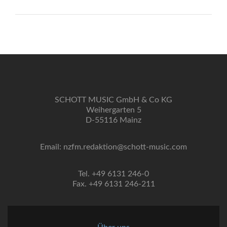
SCHOTT MUSIC GmbH & Co KG
Weihergarten 5
D-55116 Mainz
Email: nzfm.redaktion@schott-music.com
Tel. +49 6131 246-0
Fax. +49 6131 246-211