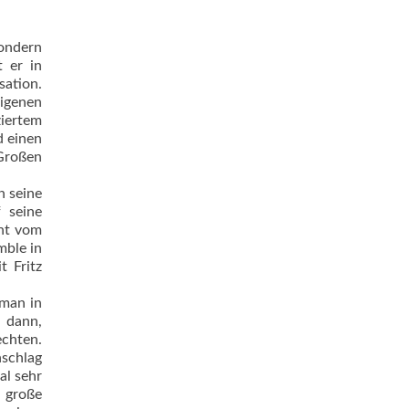
sondern
t er in
ation.
eigenen
ziertem
d einen
Großen
n seine
f seine
cht vom
mble in
t Fritz
 man in
h dann,
echten.
nschlag
al sehr
e große