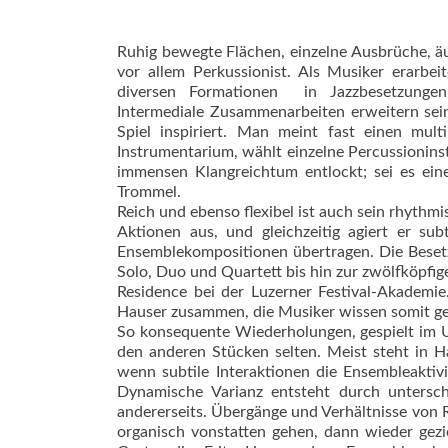
Ruhig bewegte Flächen, einzelne Ausbrüche, äuß
vor allem Perkussionist. Als Musiker erarbeit
diversen Formationen  in Jazzbesetzunge
Intermediale Zusammenarbeiten erweitern sein
Spiel inspiriert. Man meint fast einen mult
Instrumentarium, wählt einzelne Percussionin
immensen Klangreichtum entlockt; sei es ei
Trommel.
Reich und ebenso flexibel ist auch sein rhythmis
Aktionen aus, und gleichzeitig agiert er sub
Ensemblekompositionen übertragen. Die Besetz
Solo, Duo und Quartett bis hin zur zwölfköpfi
Residence bei der Luzerner Festival-Akademie
Hauser zusammen, die Musiker wissen somit ge
So konsequente Wiederholungen, gespielt im U
den anderen Stücken selten. Meist steht in H
wenn subtile Interaktionen die Ensembleaktiv
Dynamische Varianz entsteht durch unterschi
andererseits. Übergänge und Ver­hältnisse von
organisch vonstatten gehen, dann wieder gezie