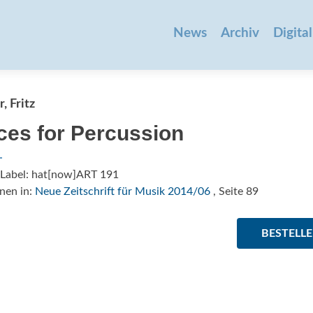
Zum
Inhalt
News
Archiv
Digital
springen
, Fritz
ces for Percussion
/Label: hat[now]ART 191
nen in:
Neue Zeitschrift für Musik 2014/06
, Seite 89
BESTELL