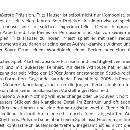
erste Präzision. Fritz Hauser ist selbst nicht nur Komponist, 
et er seit vielen Jahren Solo-Projekte. Als Improvisator spiel
n ebenso wie in solchen experimenteller Geräuschimprovis
 Arbeitsfeld. Die Pieces for Percussion sind klar von seinem 
iplen Fritz Hauser zu hören. Meist spielt er mit sehr redu
strumente aus, denen er seine ganze Aufmerksamkeit widmet un
­ner Snare-Drum, einem Woodblock, ei­nem Becken oder einer 
ches Spiel. Klarheit, absolute Präzision und Leich­tigkeit zeichne
til und mit äußerster Feinheit. All diese Attribute hat er au
ung der seit Mitte der 1990er Jahre entstandenen Stücke rei
gen Formation. Gegründet wur­de das Ensemble XII 2005 als Ense
. Mehrere Jahre lang arbeiteten die jungen Perkussionisten mi
nau über seine musikalischen Vorstellungen Bescheid.
nisono wie in Nothing will ever change oder Le Souvenir, hört
ausers Stücken das klangliche Detail im Zentrum und oft auc
itäten bestimmen und eine dramaturgische zweite Ebene einfl
edliche Texturdichte einerseits, durch feinst abgestuften A
 Rhythmus, Puls und scheinbar freiem Spiel lässt Hauser manchm
lt kontrastreich aufeinandertreffen. Insgesamt ist es nicht di