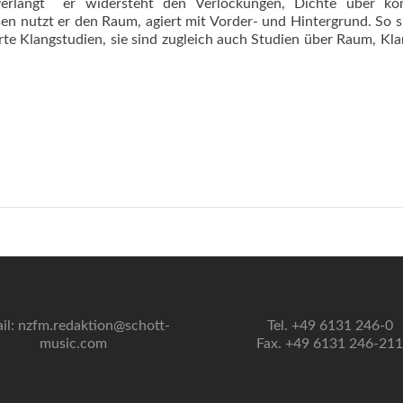
erlangt  er widersteht den Verlockungen, Dichte über ko
en nutzt er den Raum, agiert mit Vorder- und Hintergrund. So s
ierte Klangstudien, sie sind zugleich auch Studien über Raum, Kl
il: nzfm.redaktion@schott-
Tel. +49 6131 246-0
music.com
Fax. +49 6131 246-211