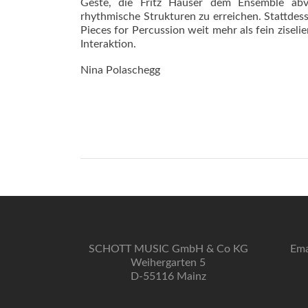
Geste, die Fritz Hauser dem Ensemble abv
rhythmische Strukturen zu erreichen. Stattdess
Pieces for Percussion weit mehr als fein zisel
Interaktion.
Nina Polaschegg
SCHOTT MUSIC GmbH & Co KG
Ema
Weihergarten 5
D-55116 Mainz