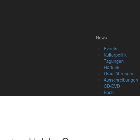
News
Events
Kulturpolitik
Tagungen
Hörfunk
Uraufführungen
Ausschreibungen
CD/DVD
Buch