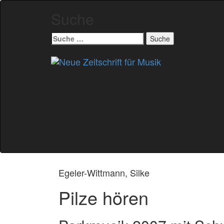
Suche
Suche
nach:
Zum
Inhalt
springen
Egeler-Wittmann, Silke
Pilze hören