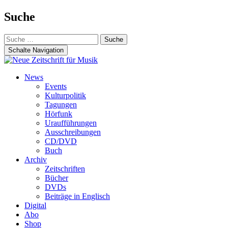
Suche
Suche
nach:
Schalte Navigation
Zum
News
Inhalt
Events
springen
Kulturpolitik
Tagungen
Hörfunk
Uraufführungen
Ausschreibungen
CD/DVD
Buch
Archiv
Zeitschriften
Bücher
DVDs
Beiträge in Englisch
Digital
Abo
Shop