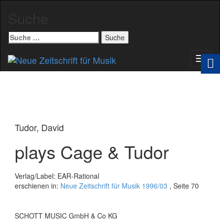
Suche
Suche
nach:
Schal
Navig
Tudor, David
plays Cage & Tudor
Verlag/Label: EAR-Rational
erschienen in:
Neue Zeitschrift für Musik 1996/03
, Seite 70
SCHOTT MUSIC GmbH & Co KG