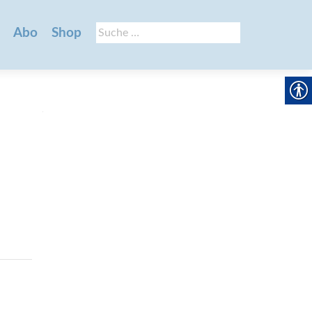
Suche
Abo
Shop
nach: