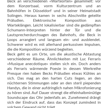
Beck an verschiedenen «Warteorten» gesammelt: vor
dem Kon­zertsaal, vorm Kulturzentrum und an
Bahnhöfen in Düsseldorf und in seiner Heimatstadt
Solingen. Heraus kamen in sechs Abschnitte geteilte
Präludien. Elektronische Komposition aus
Warteklängen. Leicht lokalisierbar sind die gedämpften
Schumann-Interpreten hinter der Tür und die
Lautsprecherdurchsagen des Bahnhofs, die Beck in
Loops arrangiert und langsam ein- und ausblendet.
Schwerer wird es mit allerhand perkussiven Impulsen,
die die Komposition würzend begleiten.
Beck geht es um Orte, um die akustische Abtastung
verschiedener Räume. Ähnlichkeiten mit Luc Ferraris
«Musique anecdotique» stellen sich ein. Doch anders
als Ferraris wärmende Poesie in dessen Werkreihe
Presque rien haben Becks Präludien etwas Kühles an
sich. Das mag an den harten Cuts liegen, an den
nüchternen Stimmungen oder an den steril piependen
Handys, die in einer aufdringlich nahen Mikrofonierung
zu hören sind. Auf Dauer strengt die elfeinhalbminütige
Sound­scape das Ohr jedenfalls an. Zunehmend drängt
sich der Eindruck auf, dass das Konzept zumindest in
solchem Gewand nicht trägt.