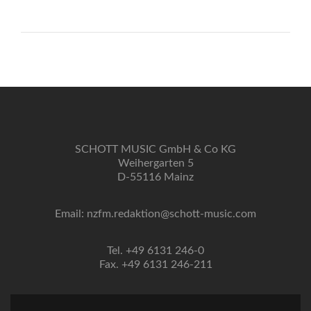
SCHOTT MUSIC GmbH & Co KG
Weihergarten 5
D-55116 Mainz
Email: nzfm.redaktion@schott-music.com
Tel. +49 6131 246-0
Fax. +49 6131 246-211