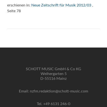
erschienen in:
Neue Zeitschrift für Musik 2012/03
,
Seite 78
SCHOTT MUSIC GmbH & Co KG
Weihergarten 5
D-55116 Mainz
Email: nzfm.redaktion@schott-music.com
Tel. +49 6131 246-0