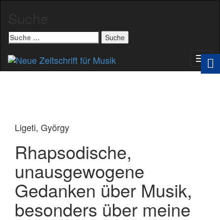
Suche
Suche
nach:
Schal
Navig
Ligeti, György
Rhapsodische,
unausgewogene
Gedanken über Musik,
besonders über meine