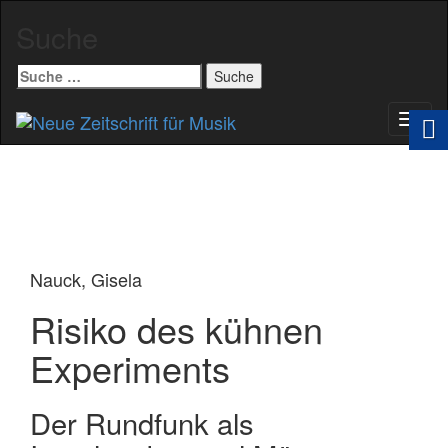
Suche
Suche
nach:
Schal
Navig
Nauck, Gisela
Risiko des kühnen
Experiments
Der Rundfunk als