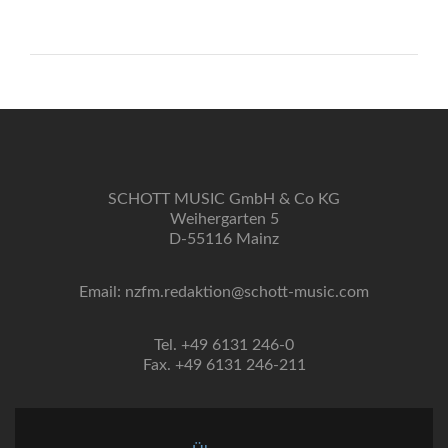
SCHOTT MUSIC GmbH & Co KG
Weihergarten 5
D-55116 Mainz
Email: nzfm.redaktion@schott-music.com
Tel. +49 6131 246-0
Fax. +49 6131 246-211