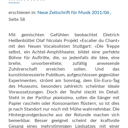
erschienen in:
Neue Zeitschrift für Musik 2011/06
,
Seite 58
Mit gemischten Gefühlen beobachtet Dietrich
Heißenbüttel Olaf Nicolais Projekt «Escalier du Chant»
mit den Neuen Vocalsolisten Stuttgart: «Die Treppe
selbst, ein Achtel-Amphitheater, bildet eine perfekte
Bühne für Auftritte, die, so jedenfalls die Idee, eine
breite, unvorbereitete, zufällig anwesende
Zuhörerschaft erreichen sollen. Und das
kunstinteressierte Publikum, aufgeschlossen gegenüber
Experimenten, strömt am Sonntag, dem Ein-Euro-Tag
des Museums, besonders zahlreich: scheinbar ideale
Voraussetzungen. Doch der Teufel steckt im Detail.
Steht in der Partitur
pianissimo
, sollen die Sänger mit
Papier rascheln oder Konsonanten flüstern, so ist dies
je nach Standort nur noch mit Mühe wahrnehmbar. Die
Hintergrundgeräusche aus der Rotunde machen sich
bemerkbar. Besser geeignet scheint der kraftvolle
Gesang eines mehrstimmigen Liedsatzes mit einer