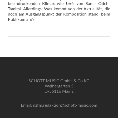
beeindruckenden Klimax wie
Lexis
von Samir Odeh-
Tamimi. Allerdings: Was kommt von der Aktualität, die
doch am Ausgangspunkt der Komposition stand, beim
Publikum an?»
SCHOTT MUSIC GmbH & Co KG
Weihergarten 5
D-55116 Mainz
Email: nzfm.redaktion@schott-music.com