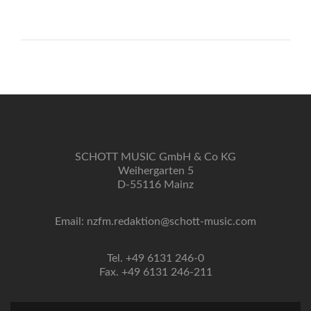
SCHOTT MUSIC GmbH & Co KG
Weihergarten 5
D-55116 Mainz
Email: nzfm.redaktion@schott-music.com
Tel. +49 6131 246-0
Fax. +49 6131 246-211