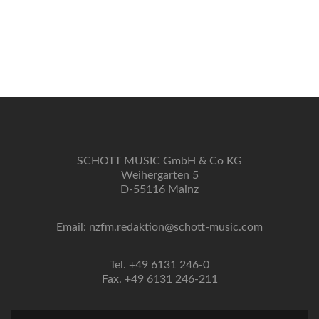
SCHOTT MUSIC GmbH & Co KG
Weihergarten 5
D-55116 Mainz
Email: nzfm.redaktion@schott-music.com
Tel. +49 6131 246-0
Fax. +49 6131 246-211