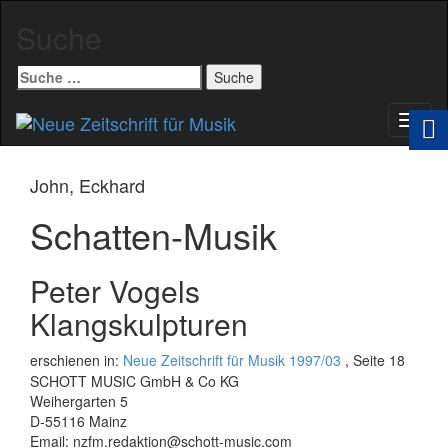
Suche
Suche
nach:
Schal
Navig
John, Eckhard
Schatten-Musik
Peter Vogels
Klangskulpturen
erschienen in:
Neue Zeitschrift für Musik 1997/03
, Seite 18
SCHOTT MUSIC GmbH & Co KG
Weihergarten 5
D-55116 Mainz
Email: nzfm.redaktion@schott-music.com